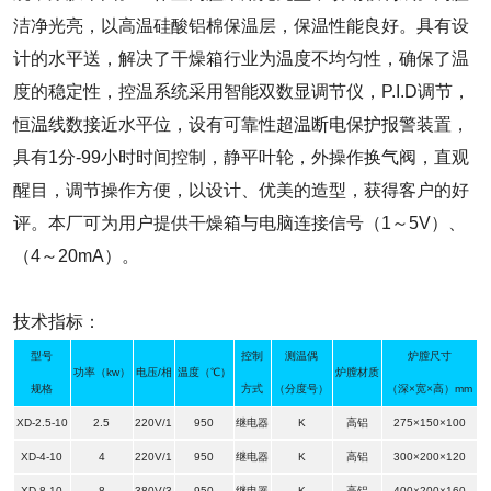
洁净光亮，以高温硅酸铝棉保温层，保温性能良好。具有设
计的水平送，解决了干燥箱行业为温度不均匀性，确保了温
度的稳定性，控温系统采用智能双数显调节仪，P.I.D调节，
恒温线数接近水平位，设有可靠性超温断电保护报警装置，
具有1分-99小时时间控制，静平叶轮，外操作换气阀，直观
醒目，调节操作方便，以设计、优美的造型，获得客户的好
评。本厂可为用户提供干燥箱与电脑连接信号（1～5V）、
（4～20mA）。
技术指标：
型号
控制
测温偶
炉膛尺寸
功率（kw）
电压/相
温度（℃）
炉膛材质
规格
方式
（分度号）
（深×宽×高）mm
XD-2.5-10
2.5
220V/1
950
继电器
K
高铝
275×150×100
XD-4-10
4
220V/1
950
继电器
K
高铝
300×200×120
XD-8-10
8
380V/3
950
继电器
K
高铝
400×200×160